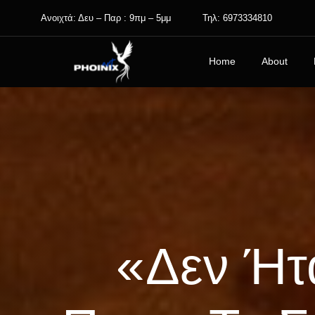
Skip
Ανοιχτά: Δευ – Παρ : 9πμ – 5μμ
Τηλ: 6973334810
to
content
Home
About
«Δεν Ήτ