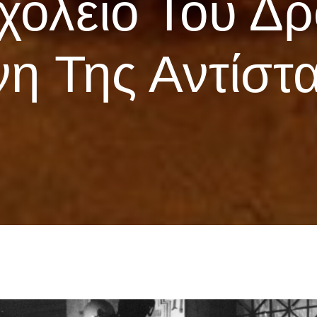
χολείο Του Δ
νη Της Αντίστ