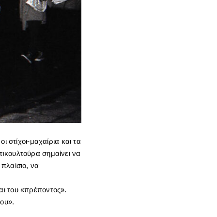
ι στίχοι-μαχαίρια και τα
τικουλτούρα σημαίνει να
πλαίσιο, να
αι του «πρέποντος».
μου».