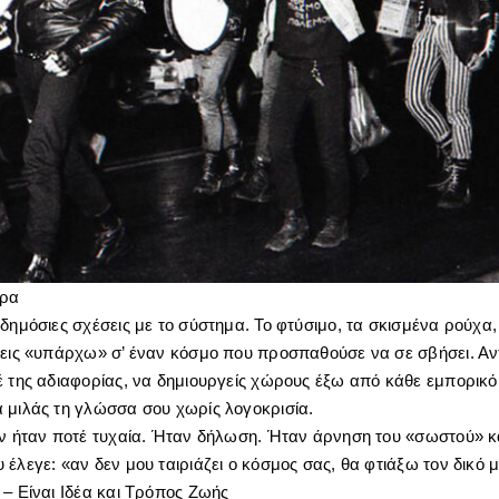
ύρα
δημόσιες σχέσεις με το σύστημα. Το φτύσιμο, τα σκισμένα ρούχα, ο
πεις «υπάρχω» σ’ έναν κόσμο που προσπαθούσε να σε σβήσει. Αν
έ της αδιαφορίας, να δημιουργείς χώρους έξω από κάθε εμπορικό 
 μιλάς τη γλώσσα σου χωρίς λογοκρισία.
εν ήταν ποτέ τυχαία. Ήταν δήλωση. Ήταν άρνηση του «σωστού» κ
έλεγε: «αν δεν μου ταιριάζει ο κόσμος σας, θα φτιάξω τον δικό 
 – Είναι Ιδέα και Τρόπος Ζωής