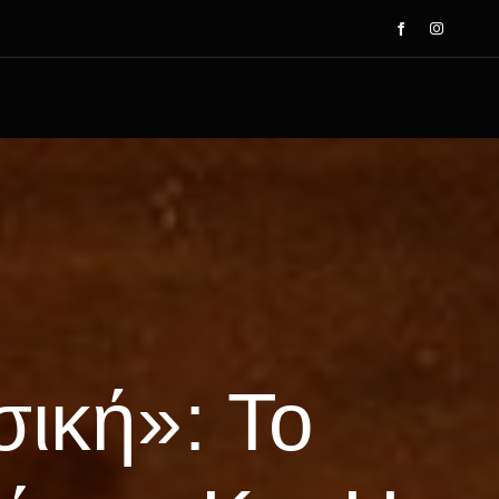
ική»: Το