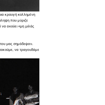
 μια κραυγή κολλημένη
τάληψη που μύριζε
ί να ακούει «μη μιλάς
ς που μας σημάδεψαν.
υπακούμε, να τραγουδάμε