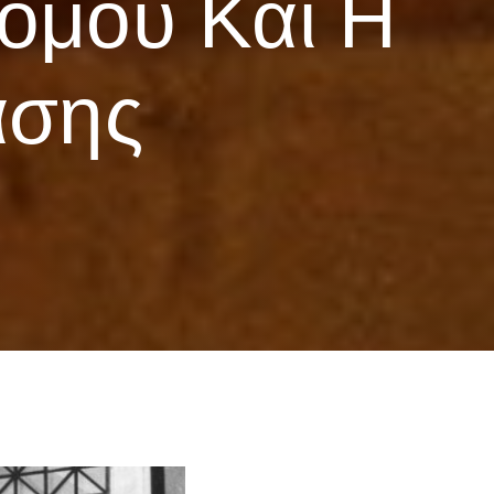
ρόμου Και Η
ασης