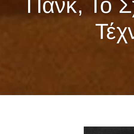
Πανκ, Το Σ
Τέχ