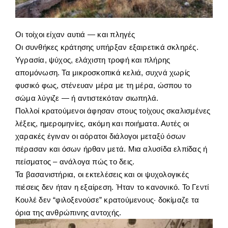
Οι τοίχοι είχαν αυτιά — και πληγές
Οι συνθήκες κράτησης υπήρξαν εξαιρετικά σκληρές.
Υγρασία, ψύχος, ελάχιστη τροφή και πλήρης
απομόνωση. Τα μικροσκοπικά κελιά, συχνά χωρίς
φυσικό φως, στένευαν μέρα με τη μέρα, ώσπου το
σώμα λύγιζε — ή αντιστεκόταν σιωπηλά.
Πολλοί κρατούμενοι άφησαν στους τοίχους σκαλισμένες
λέξεις, ημερομηνίες, ακόμη και ποιήματα. Αυτές οι
χαρακές έγιναν οι αόρατοι διάλογοι μεταξύ όσων
πέρασαν και όσων ήρθαν μετά. Μια αλυσίδα ελπίδας ή
πείσματος – ανάλογα πώς το δεις.
Τα βασανιστήρια, οι εκτελέσεις και οι ψυχολογικές
πιέσεις δεν ήταν η εξαίρεση. Ήταν το κανονικό. Το Γεντί
Κουλέ δεν “φιλοξενούσε” κρατούμενους· δοκίμαζε τα
όρια της ανθρώπινης αντοχής.