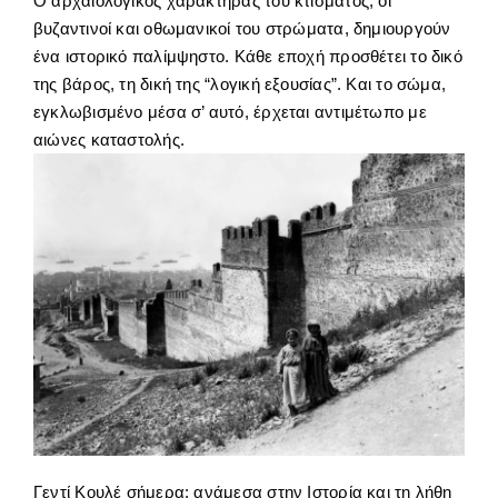
Ο αρχαιολογικός χαρακτήρας του κτίσματος, οι
βυζαντινοί και οθωμανικοί του στρώματα, δημιουργούν
ένα ιστορικό παλίμψηστο. Κάθε εποχή προσθέτει το δικό
της βάρος, τη δική της “λογική εξουσίας”. Και το σώμα,
εγκλωβισμένο μέσα σ’ αυτό, έρχεται αντιμέτωπο με
αιώνες καταστολής.
Γεντί Κουλέ σήμερα: ανάμεσα στην Ιστορία και τη λήθη