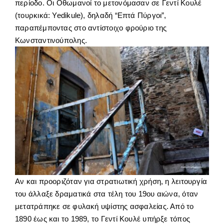
περίοδο. Οι Οθωμανοί το μετονόμασαν σε Γεντί Κουλέ
(τουρκικά: Yedikule), δηλαδή “Επτά Πύργοι”,
παραπέμποντας στο αντίστοιχο φρούριο της
Κωνσταντινούπολης.
Αν και προοριζόταν για στρατιωτική χρήση, η λειτουργία
του άλλαξε δραματικά στα τέλη του 19ου αιώνα, όταν
μετατράπηκε σε φυλακή υψίστης ασφαλείας. Από το
1890 έως και το 1989, το Γεντί Κουλέ υπήρξε τόπος