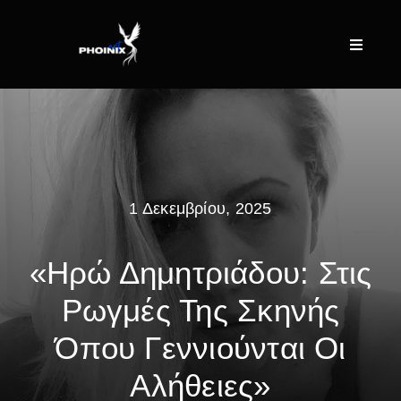
Skip
to
Toggle
content
Navigat
Home
About
1 Δεκεμβρίου, 2025
Events
«Ηρώ Δημητριάδου: Στις
Posts
Ρωγμές Της Σκηνής
Contact
Όπου Γεννιούνται Οι
Αλήθειες»