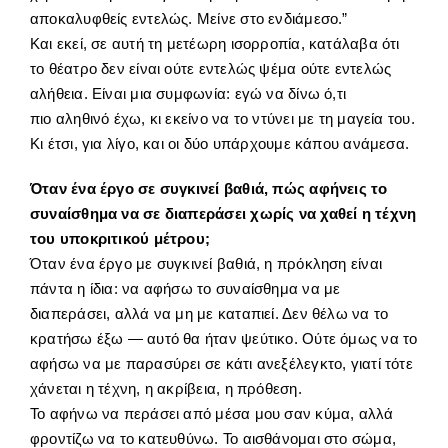
αποκαλυφθείς εντελώς. Μείνε στο ενδιάμεσο.”
Και εκεί, σε αυτή τη μετέωρη ισορροπία, κατάλαβα ότι
το θέατρο δεν είναι ούτε εντελώς ψέμα ούτε εντελώς
αλήθεια. Είναι μια συμφωνία: εγώ να δίνω ό,τι
πιο αληθινό έχω, κι εκείνο να το ντύνει με τη μαγεία του.
Κι έτσι, για λίγο, και οι δύο υπάρχουμε κάπου ανάμεσα.
Όταν ένα έργο σε συγκινεί βαθιά, πώς αφήνεις το
συναίσθημα να σε διαπεράσει χωρίς να χαθεί η τέχνη
του υποκριτικού μέτρου;
Όταν ένα έργο με συγκινεί βαθιά, η πρόκληση είναι
πάντα η ίδια: να αφήσω το συναίσθημα να με
διαπεράσει, αλλά να μη με καταπιεί. Δεν θέλω να το
κρατήσω έξω — αυτό θα ήταν ψεύτικο. Ούτε όμως να το
αφήσω να με παρασύρει σε κάτι ανεξέλεγκτο, γιατί τότε
χάνεται η τέχνη, η ακρίβεια, η πρόθεση.
Το αφήνω να περάσει από μέσα μου σαν κύμα, αλλά
φροντίζω να το κατευθύνω. Το αισθάνομαι στο σώμα,