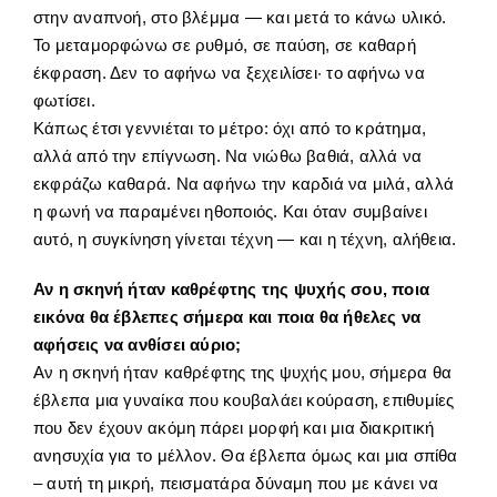
στην αναπνοή, στο βλέμμα — και μετά το κάνω υλικό.
Το μεταμορφώνω σε ρυθμό, σε παύση, σε καθαρή
έκφραση. Δεν το αφήνω να ξεχειλίσει· το αφήνω να
φωτίσει.
Κάπως έτσι γεννιέται το μέτρο: όχι από το κράτημα,
αλλά από την επίγνωση. Να νιώθω βαθιά, αλλά να
εκφράζω καθαρά. Να αφήνω την καρδιά να μιλά, αλλά
η φωνή να παραμένει ηθοποιός. Και όταν συμβαίνει
αυτό, η συγκίνηση γίνεται τέχνη — και η τέχνη, αλήθεια.
Αν η σκηνή ήταν καθρέφτης της ψυχής σου, ποια
εικόνα θα έβλεπες σήμερα και ποια θα ήθελες να
αφήσεις να ανθίσει αύριο;
Αν η σκηνή ήταν καθρέφτης της ψυχής μου, σήμερα θα
έβλεπα μια γυναίκα που κουβαλάει κούραση, επιθυμίες
που δεν έχουν ακόμη πάρει μορφή και μια διακριτική
ανησυχία για το μέλλον. Θα έβλεπα όμως και μια σπίθα
– αυτή τη μικρή, πεισματάρα δύναμη που με κάνει να