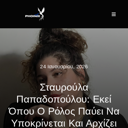
Skip
to
Toggle
content
Navigat
Home
About
24 Ιανουαρίου, 2026
Events
Σταυρούλα
Posts
Παπαδοπούλου: Εκεί
Contact
Όπου Ο Ρόλος Παύει Να
Υποκρίνεται Και Αρχίζει