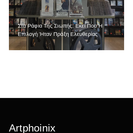
Στα Ράφια Της Σιωπής: Εκεί Που Η
Επιλογή Ήταν Πράξη Ελευθερίας
Artphoinix