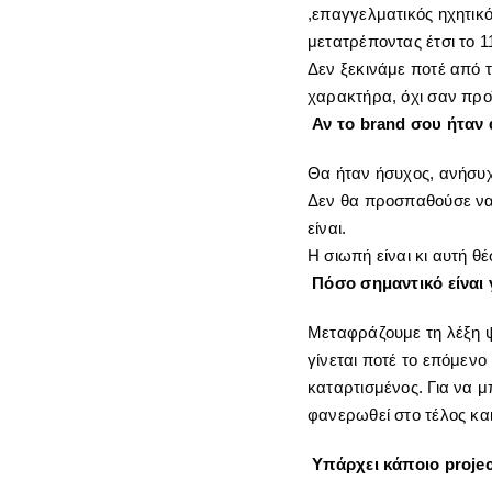
,επαγγελματικός ηχητικό
μετατρέποντας έτσι το 1
Δεν ξεκινάμε ποτέ από τ
χαρακτήρα, όχι σαν προϊό
Αν το brand σου ήταν
Θα ήταν ήσυχος, ανήσυχ
Δεν θα προσπαθούσε να 
είναι.
Η σιωπή είναι κι αυτή θ
Πόσο σημαντικό είναι γ
Μεταφράζουμε τη λέξη ψυ
γίνεται ποτέ το επόμενο
καταρτισμένος. Για να μ
φανερωθεί στο τέλος και
Υπάρχει κάποιο project