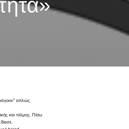
τητα»
παράγουν” απλώς
ικής και τόλμης. Πίσω
δίασε.