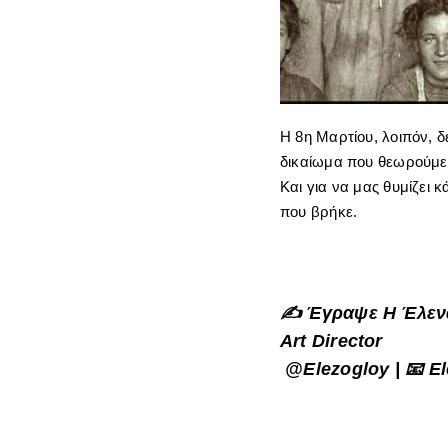
Η 8η Μαρτίου, λοιπόν, δ
δικαίωμα που θεωρούμε
Και για να μας θυμίζει κ
που βρήκε.
✍️ Έγραψε Η Έλεν
Art Director
@elezogloy | 📧
E