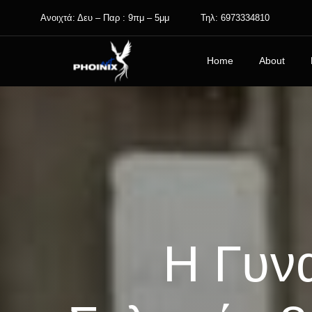
Skip
Ανοιχτά: Δευ – Παρ : 9πμ – 5μμ
Τηλ: 6973334810
to
content
Home
About
Η Γυν