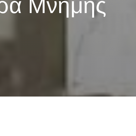
έρα Μνήμης