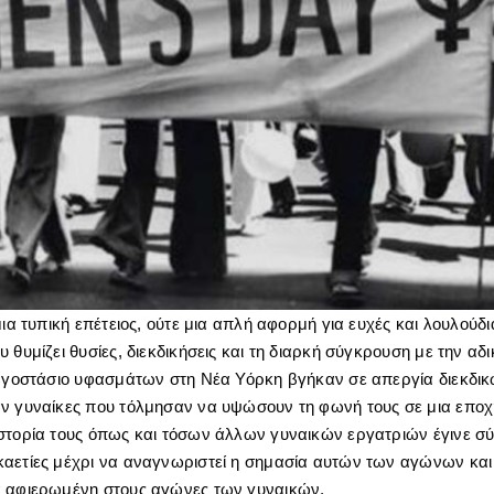
μια τυπική επέτειος, ούτε μια απλή αφορμή για ευχές και λουλούδι
 θυμίζει θυσίες, διεκδικήσεις και τη διαρκή σύγκρουση με την αδι
εργοστάσιο υφασμάτων στη Νέα Υόρκη βγήκαν σε απεργία διεκδι
ν γυναίκες που τόλμησαν να υψώσουν τη φωνή τους σε μια εποχ
στορία τους όπως και τόσων άλλων γυναικών εργατριών έγινε σύ
αετίες μέχρι να αναγνωριστεί η σημασία αυτών των αγώνων και 
α αφιερωμένη στους αγώνες των γυναικών.