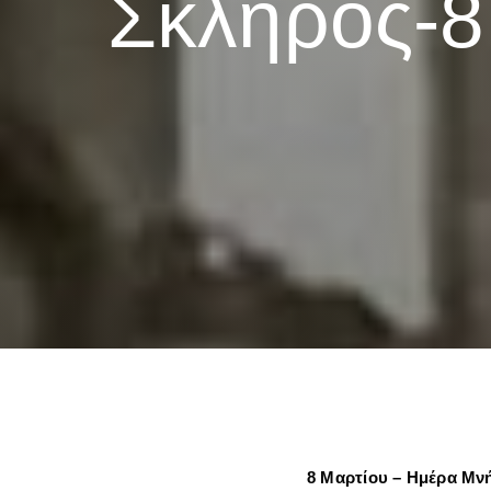
Σκληρός-8
8 Μαρτίου – Ημέρα Μν