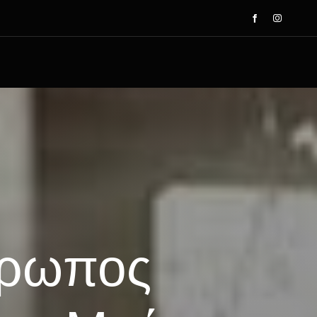
θρωπος