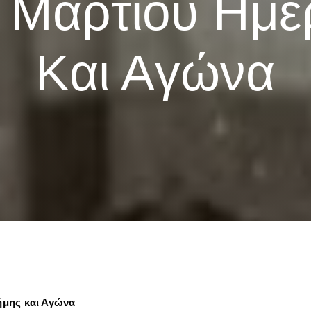
 Μαρτίου Ημ
Και Αγώνα
ήμης και Αγώνα