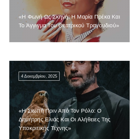
«Η Φωνή Ως Σκηνή: Η Μαρία Πρέκα Και
Το Άγγιγμα Του Θεατρικού Τραγουδιού»
4 Δεκεμβρίου, 2025
«Η Σιωπή Πριν Από Τον Ρόλο: Ο
Δημήτρης Ελιάς Και Οι Αλήθειες Της
Υποκριτικής Τέχνης»