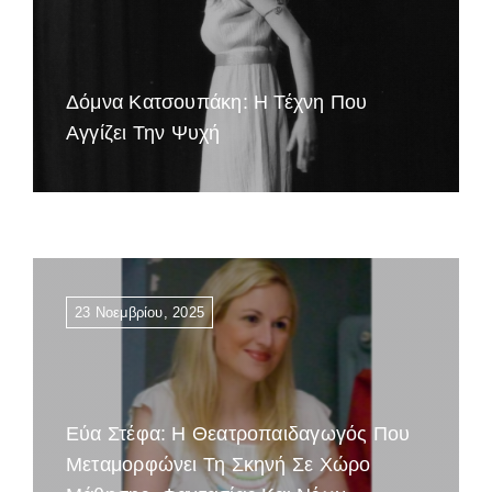
Δόμνα Κατσουπάκη: Η Τέχνη Που
Αγγίζει Την Ψυχή
23 Νοεμβρίου, 2025
Εύα Στέφα: Η Θεατροπαιδαγωγός Που
Μεταμορφώνει Τη Σκηνή Σε Χώρο